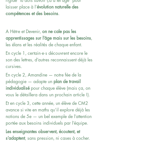
rigide “tu dois savoir ça à tel âge” pour 
laisser place à l’
évolution naturelle des 
compétences et des besoins
.
A Hêtre et Devenir, 
on ne cale pas les 
apprentissages sur l’âge mais sur les besoins
, 
les élans et les réalités de chaque enfant.
En cycle 1, certain·e·s découvrent encore le 
son des lettres, d’autres reconnaissent déjà les 
cursives.
En cycle 2, Amandine — notre fée de la 
pédagogie — adapte un 
plan de travail 
individualisé 
pour chaque élève (mais ça, on 
vous le détaillera dans un prochain article !).
Et en cycle 3, cette année, un élève de CM2 
avance si vite en maths qu’il explore déjà les 
notions de 5e — un bel exemple de l’attention 
portée aux besoins individuels par l’équipe.
Les enseignantes observent, écoutent, et 
s’adaptent
, sans pression, ni cases à cocher.