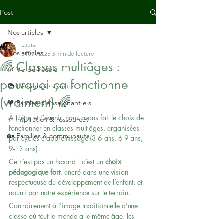
Post
Nos articles
Laura
Nos articles
5 févr. 2025
3 min de lecture
🌈 Classes multiâges :
🌿 Vie de l’école
pourquoi ça fonctionne
📚 Pédagogie vivante
(vraiment) 🌈
🧡 Paroles d’enseignant·e·s
À Hêtre et Devenir, nous avons fait le choix de 
✨ Inspiration & ressources
fonctionner en classes multiâges, organisées 
🏡 Familles & communauté
par cycles d’apprentissage (3-6 ans, 6-9 ans, 
9-13 ans).
Ce n’est pas un hasard : c’est un 
choix 
pédagogique fort
, ancré dans une vision 
respectueuse du développement de l’enfant, et 
nourri par notre expérience sur le terrain.
Contrairement à l’image traditionnelle d’une 
classe où tout le monde a le même âge, les 