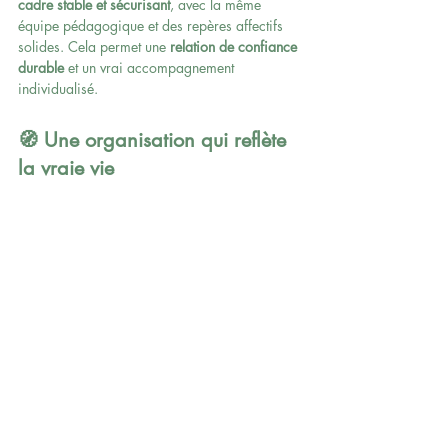
cadre stable et sécurisant
, avec la même 
équipe pédagogique et des repères affectifs 
solides. Cela permet une 
relation de confiance 
durable
 et un vrai accompagnement 
individualisé.
🧭 Une organisation qui reflète 
la vraie vie
En dehors de l’école, les enfants ne vivent pas 
en groupes homogènes par âge. Ils 
grandissent au sein de familles, de fratries, de 
groupes d’ami·e·s variés, où l’on apprend les 
un·e·s des autres, peu importe la date de 
naissance.
Les classes multiâges reproduisent cette 
réalité : elles préparent les enfants à vivre 
ensemble, à coopérer, à ajuster leur posture 
selon les situations.
Et c’est aussi une belle école de la 
tolérance, 
de l’écoute et de l’humilité
.