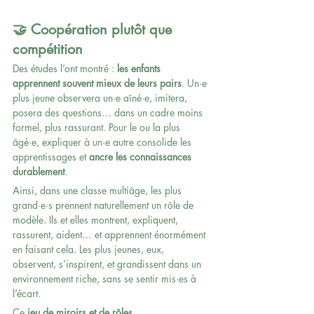
🤝 Coopération plutôt que 
compétition
Des études l’ont montré : 
les enfants 
apprennent souvent mieux de leurs pairs
. Un·e 
plus jeune observera un·e aîné·e, imitera, 
posera des questions… dans un cadre moins 
formel, plus rassurant. Pour le ou la plus 
âgé·e, expliquer à un·e autre consolide les 
apprentissages et 
ancre les connaissances 
durablement
.
Ainsi, dans une classe multiâge, les plus 
grand·e·s prennent naturellement un rôle de 
modèle. Ils et elles montrent, expliquent, 
rassurent, aident… et apprennent énormément 
en faisant cela. Les plus jeunes, eux, 
observent, s’inspirent, et grandissent dans un 
environnement riche, sans se sentir mis·es à 
l’écart.
Ce 
jeu de miroirs et de rôles 