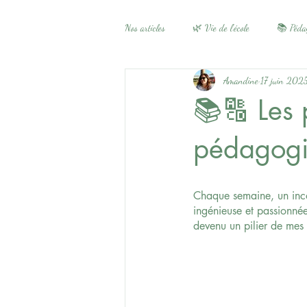
Nos articles
🌿 Vie de l’école
📚 Pédag
Amandine
17 juin 202
📚🔠 Les p
pédagogi
Chaque semaine, un incon
ingénieuse et passionnée
devenu un pilier de mes 