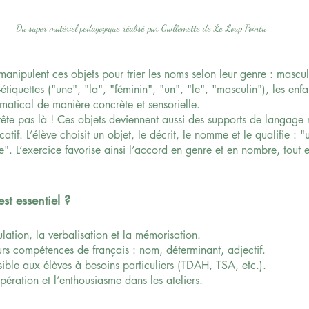
Du super matériel pedagogique réalisé par Guillemette de Le Loup Pointu
 manipulent ces objets pour trier les noms selon leur genre : mascul
iquettes ("une", "la", "féminin", "un", "le", "masculin"), les enfa
atical de manière concrète et sensorielle. 
rrête pas là ! Ces objets deviennent aussi des supports de langage 
ficatif. L’élève choisit un objet, le décrit, le nomme et le qualifie :
". L’exercice favorise ainsi l’accord en genre et en nombre, tout e
est essentiel ?
ulation, la verbalisation et la mémorisation.
eurs compétences de français : nom, déterminant, adjectif.
essible aux élèves à besoins particuliers (TDAH, TSA, etc.).
ération et l’enthousiasme dans les ateliers.