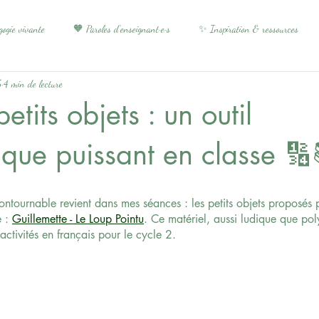
ogie vivante
🧡 Paroles d’enseignant·e·s
✨ Inspiration & ressources
5
4 min de lecture
etits objets : un outil
que puissant en classe 🔢
tournable revient dans mes séances : les petits objets proposés p
 : 
Guillemette - Le Loup Pointu
. Ce matériel, aussi ludique que poly
activités en français pour le cycle 2.