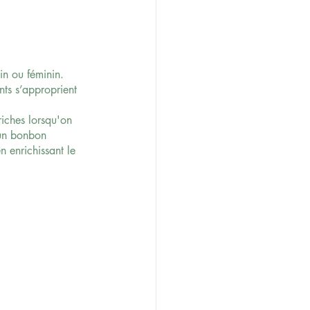
in ou féminin. 
nts s’approprient 
riches lorsqu'on 
 "un bonbon 
n enrichissant le 