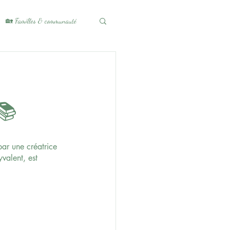
🏡 Familles & communauté
📚
ar une créatrice 
valent, est 