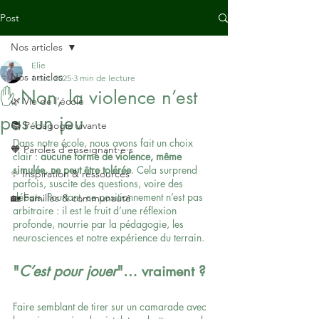
Post
Nos articles
Elie
Nos articles
1 oct. 2025
3 min de lecture
✋ Non, la violence n’est
🌿 Vie de l’école
pas un jeu
📚 Pédagogie vivante
Dans notre école, nous avons fait un choix 
🧡 Paroles d’enseignant·e·s
clair : 
aucune forme de violence, même 
simulée, ne peut être tolérée
. Cela surprend 
✨ Inspiration & ressources
parfois, suscite des questions, voire des 
débats. Pourtant, ce positionnement n’est pas 
🏡 Familles & communauté
arbitraire : il est le fruit d’une réflexion 
profonde, nourrie par la pédagogie, les 
neurosciences et notre expérience du terrain.
"
C’est pour jouer
"… vraiment ?
Faire semblant de tirer sur un camarade avec 