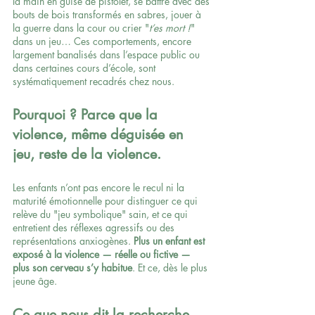
la main en guise de pistolet, se battre avec des 
bouts de bois transformés en sabres, jouer à 
la guerre dans la cour ou crier "
t’es mort !
" 
dans un jeu… Ces comportements, encore 
largement banalisés dans l’espace public ou 
dans certaines cours d’école, sont 
systématiquement recadrés chez nous.
Pourquoi ? Parce que la 
violence, même déguisée en 
jeu, reste de la violence.
Les enfants n’ont pas encore le recul ni la 
maturité émotionnelle pour distinguer ce qui 
relève du "jeu symbolique" sain, et ce qui 
entretient des réflexes agressifs ou des 
représentations anxiogènes. 
Plus un enfant est 
exposé à la violence — réelle ou fictive — 
plus son cerveau s’y habitue
. Et ce, dès le plus 
jeune âge.
Ce que nous dit la recherche